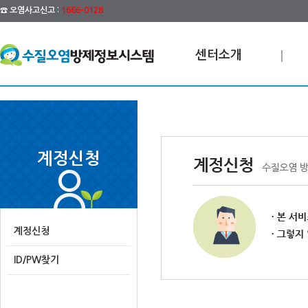
☎ 오염사고신고 :
1666-0128
센터소개
계정신청
계정신청
ID/PW찾기