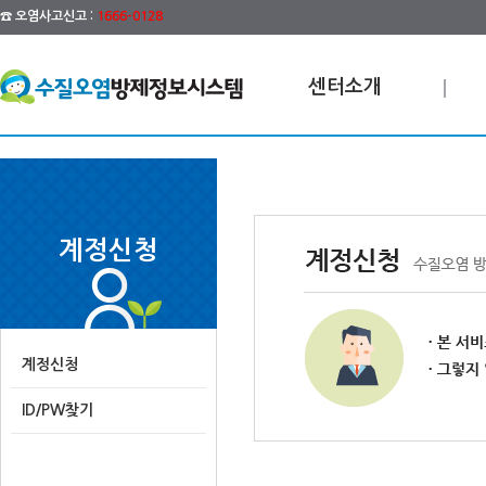
☎ 오염사고신고 :
1666-0128
센터소개
계정신청
계정신청
ID/PW찾기