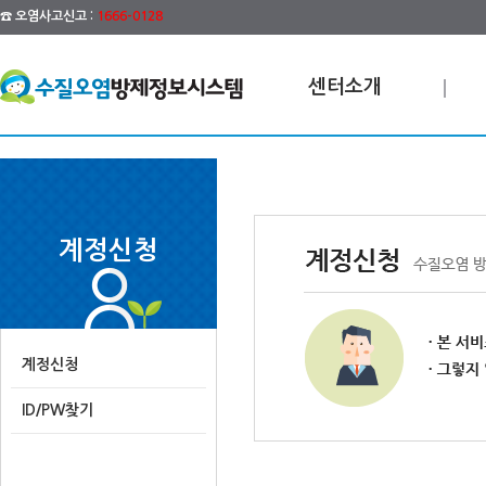
☎ 오염사고신고 :
1666-0128
센터소개
계정신청
계정신청
ID/PW찾기