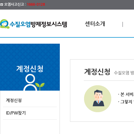
☎ 오염사고신고 :
1666-0128
센터소개
계정신청
계정신청
ID/PW찾기