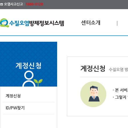
☎ 오염사고신고 :
1666-0128
센터소개
계정신청
계정신청
ID/PW찾기