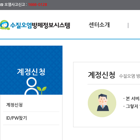
☎ 오염사고신고 :
1666-0128
센터소개
계정신청
계정신청
ID/PW찾기