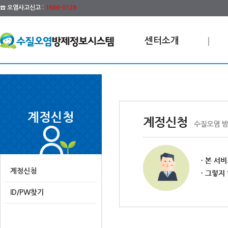
☎ 오염사고신고 :
1666-0128
센터소개
계정신청
계정신청
ID/PW찾기