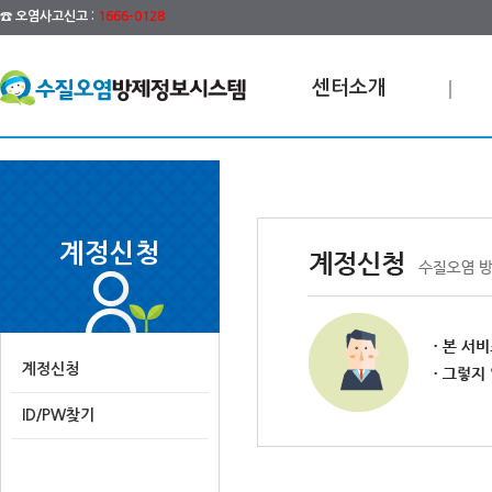
☎ 오염사고신고 :
1666-0128
센터소개
계정신청
계정신청
ID/PW찾기