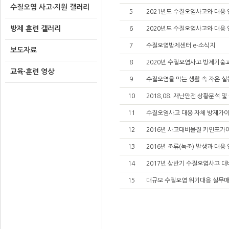
수질오염 사고·지원 갤러리
5
2021년도 수질오염사고와 대응
방제 훈련 갤러리
6
2020년도 수질오염사고와 대응
7
수질오염방제센터 e-소식지
보도자료
8
2020년 수질오염사고 방제기술
교육·훈련 영상
9
수질오염을 막는 생활 속 자은 실
10
2018,08. 재난안전 상황분석
11
수질오염사고 대응 자체 방제가이
12
2016년 사고대비물질 키인포가
13
2016년 조류(녹조) 발생과 대응
14
2017년 상반기 수질오염사고 
15
대규모 수질오염 위기대응 실무매뉴