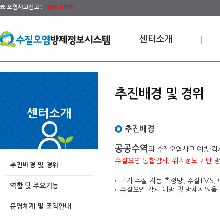
☎ 오염사고신고 :
1666-0128
센터소개
추진배경 및 경위
센터소개
추진배경
공공수역
의 수질오염사고 예방·감
수질오염 통합감시, 위치정보 기반 
추진배경 및 경위
국가 수질 자동 측정망, 수질TMS,
역할 및 주요기능
수질오염 감시 예방 및 방제지원을 
운영체계 및 조직안내