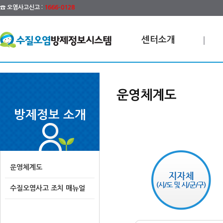
☎ 오염사고신고 :
1666-0128
센터소개
운영체계도
방제정보 소개
운영체계도
수질오염사고 조치 매뉴얼