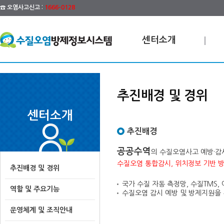
☎ 오염사고신고 :
1666-0128
센터소개
추진배경 및 경위
센터소개
추진배경
공공수역
의 수질오염사고 예방·감
수질오염 통합감시, 위치정보 기반 
추진배경 및 경위
국가 수질 자동 측정망, 수질TMS,
역할 및 주요기능
수질오염 감시 예방 및 방제지원을 
운영체계 및 조직안내