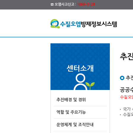
☎ 오염사고신고 :
1666-0128
추진
센터소개
추
공공
수질오염
추진배경 및 경위
국가 
역할 및 주요기능
수질오
운영체계 및 조직안내