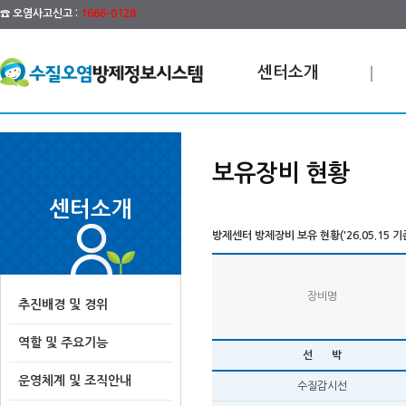
☎ 오염사고신고 :
1666-0128
센터소개
보유장비 현황
센터소개
방제센터 방제장비 보유 현황('26.05.15 기
장비명
추진배경 및 경위
역할 및 주요기능
선 박
운영체계 및 조직안내
수질감시선