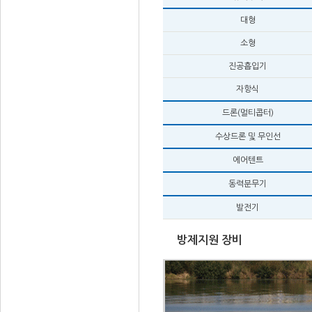
대형
소형
진공흡입기
자항식
드론(멀티콥터)
수상드론 및 무인선
에어텐트
동력분무기
발전기
방제지원 장비