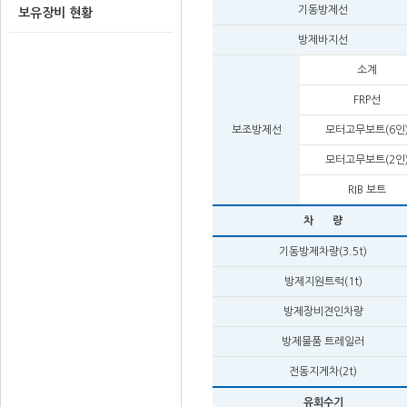
기동방제선
보유장비 현황
방제바지선
소계
FRP선
보조방제선
모터고무보트(6인
모터고무보트(2인
RIB 보트
차 량
기동방제차량(3.5t)
방제지원트럭(1t)
방제장비견인차량
방제물품 트레일러
전동지게차(2t)
유회수기