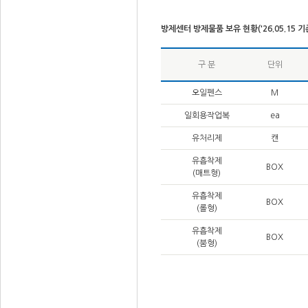
방제센터 방제물품 보유 현황('26.05.15 기
구 분
단위
오일펜스
M
일회용작업복
ea
유처리제
캔
유흡착제
BOX
(매트형)
유흡착제
BOX
(롤형)
유흡착제
BOX
(붐형)