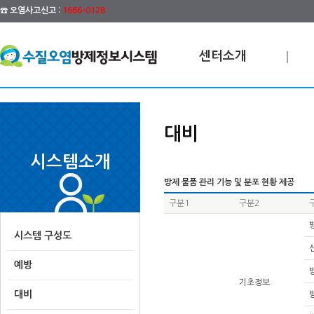
☎ 오염사고신고 :
1666-0128
센터소개
대비
시스템소개
방제 물품 관리 기능 및 분포 현황 제공
구분1
구분2
시스템 구성도
예방
기초정보
대비