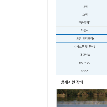
대형
소형
진공흡입기
자항식
드론(멀티콥터)
수상드론 및 무인선
에어텐트
동력분무기
발전기
방제지원 장비