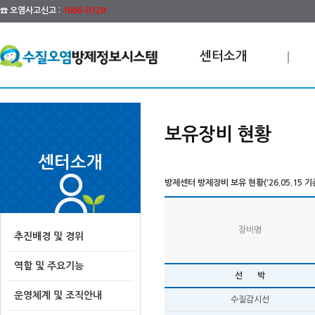
☎ 오염사고신고 :
1666-0128
센터소개
보유장비 현황
센터소개
방제센터 방제장비 보유 현황('26.05.15 기
장비명
추진배경 및 경위
역할 및 주요기능
선 박
운영체계 및 조직안내
수질감시선