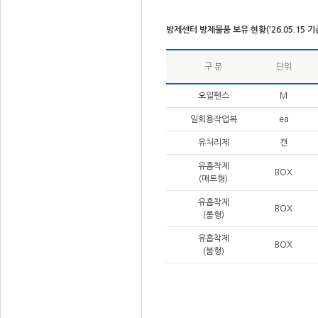
방제센터 방제물품 보유 현황('26.05.15 기
구 분
단위
오일펜스
M
일회용작업복
ea
유처리제
캔
유흡착제
BOX
(매트형)
유흡착제
BOX
(롤형)
유흡착제
BOX
(붐형)