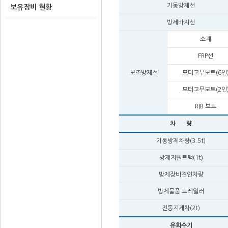
기동방제선
보유장비 현황
방제바지선
소계
FRP선
보조방제선
모터고무보트(6인
모터고무보트(2인
RIB 보트
차 량
기동방제차량(3.5t)
방제지원트럭(1t)
방제장비견인차량
방제물품 트레일러
전동지게차(2t)
유회수기