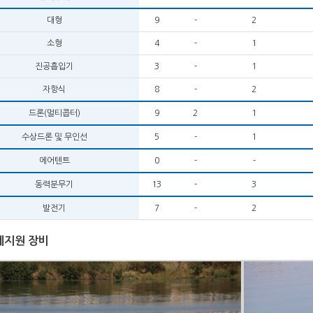
대형
9
-
2
소형
4
-
1
진공흡입기
3
-
1
자항식
8
-
2
드론(멀티콥터)
9
2
1
수상드론 및 무인선
5
-
1
에어텐트
0
-
-
동력분무기
13
-
3
발전기
7
-
2
제지원 장비