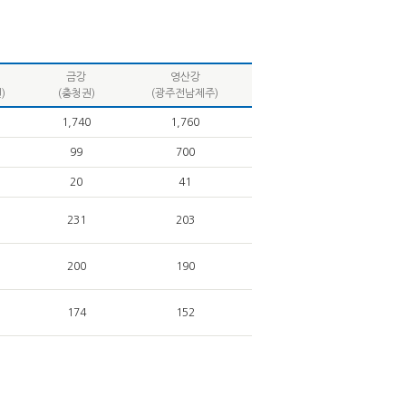
금강
영산강
)
(충청권)
(광주전남제주)
1,740
1,760
99
700
20
41
231
203
200
190
174
152