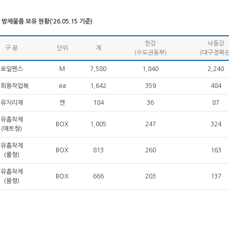
방제물품 보유 현황('26.05.15 기준)
한강
낙동강
구 분
단위
계
(수도권동부)
(대구경북권
오일펜스
M
7,580
1,840
2,240
일회용작업복
ea
1,642
359
484
유처리제
캔
184
36
87
유흡착제
BOX
1,005
247
324
(매트형)
유흡착제
BOX
813
260
163
(롤형)
유흡착제
BOX
666
203
137
(붐형)