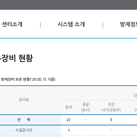
센터소개
시스템 소개
방제정
장비 현황
방제장비 보유 현황('26.05.15 기준)
(
장비명
총괄
한강
합계
(본사)
(수도권동부)
선 박
22
-
5
수질감시선
4
-
-