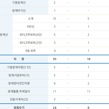
기동방제선
2
-
-
방제바지선
1
-
-
소계
15
-
5
FRP선
3
-
1
방제선
모터고무보트(6인)
5
-
2
모터고무보트(2인)
3
-
1
RIB 보트
4
-
1
차 량
30
-
16
기동방제차량(3.5t)
5
-
1
방제지원트럭(1t)
5
-
2
방제장비견인차량
6
-
2
방제물품 트레일러
11
-
11
전동지게차(2t)
3
-
-
유회수기
24
-
6