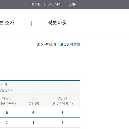
HOME
SITEMAP
JOIN
보 소개
정보마당
홈 > 센터소개 >
보유장비 현황
수계
운영본부)
낙동강
금강
영산강
(대구경북권)
(충청권)
(광주전남제주)
8
6
3
2
1
1