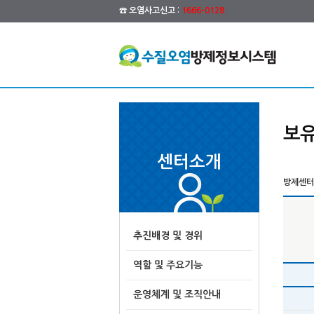
☎ 오염사고신고 :
1666-0128
보유
센터소개
방제센터 
추진배경 및 경위
역할 및 주요기능
운영체계 및 조직안내