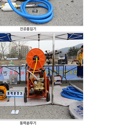
진공흡입기
동력분무기