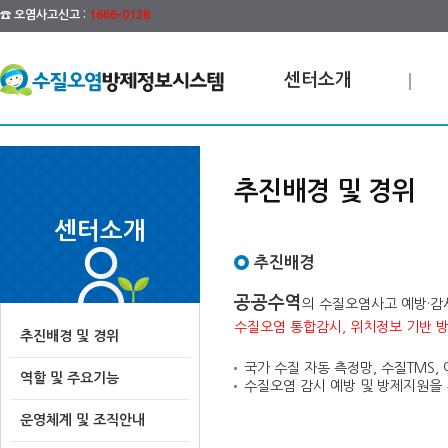
☎ 오염사고신고 :
1666-0128
센터소개
추진배경 및 경위
센터소개
추진배경
공공수역
의 수질오염사고 예방·감
수질오염 통합감시, 위치정보 기반 
추진배경 및 경위
국가 수질 자동 측정망, 수질TMS,
역할 및 주요기능
수질오염 감시 예방 및 방제지원을 
운영체계 및 조직안내