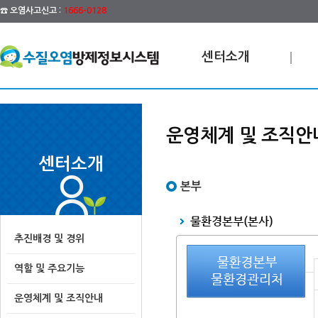
☎ 오염사고신고 :
1666-0128
센터소개
운영체계 및 조직안
센터소개
본부
추진배경 및 경위
역할 및 주요기능
운영체계 및 조직안내