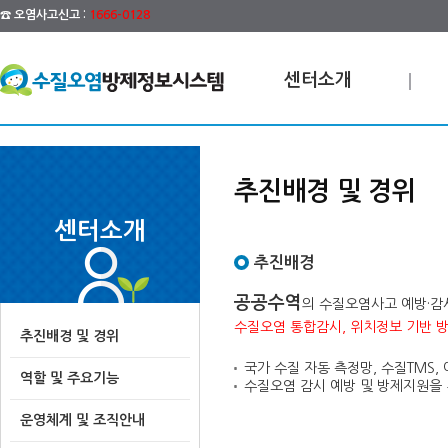
☎ 오염사고신고 :
1666-0128
센터소개
추진배경 및 경위
센터소개
추진배경
공공수역
의 수질오염사고 예방·감
수질오염 통합감시, 위치정보 기반 
추진배경 및 경위
국가 수질 자동 측정망, 수질TMS,
역할 및 주요기능
수질오염 감시 예방 및 방제지원을 
운영체계 및 조직안내