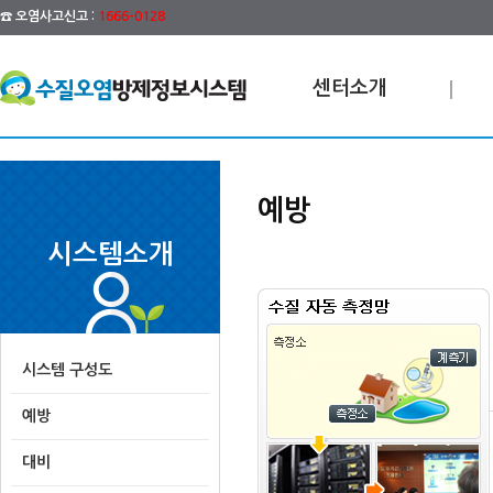
☎ 오염사고신고 :
1666-0128
센터소개
예방
시스템소개
시스템 구성도
예방
대비