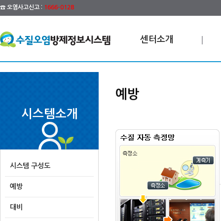
☎ 오염사고신고 :
1666-0128
센터소개
예방
시스템소개
시스템 구성도
예방
대비