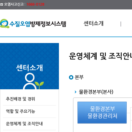
☎ 오염사고신고 :
1666-0128
센터소개
운영체계 및 조직안
센터소개
본부
추진배경 및 경위
역할 및 주요기능
운영체계 및 조직안내