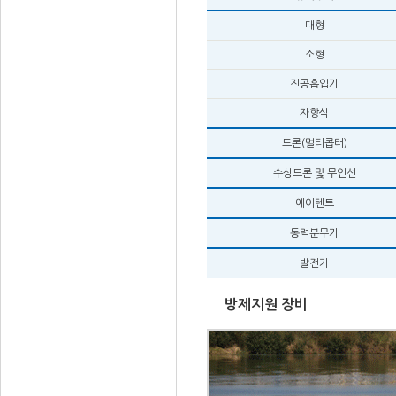
대형
소형
진공흡입기
자항식
드론(멀티콥터)
수상드론 및 무인선
에어텐트
동력분무기
발전기
방제지원 장비