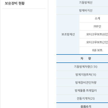
기동방제선
보유장비 현황
방제바지선
소계
FRP선
보조방제선
모터고무보트(6인
모터고무보트(2인
RIB 보트
차 량
기동방제차량(3.5t)
방제지원트럭(1t)
방제장비견인차량
방제물품 트레일러
전동지게차(2t)
유회수기