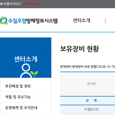
☎ 오염사고신고 :
1666-0128
센터소개
보유장비 현황
센터소개
방제센터 방제장비 보유 현황('26.05.15 기
장비명
추진배경 및 경위
역할 및 주요기능
선 박
운영체계 및 조직안내
수질감시선