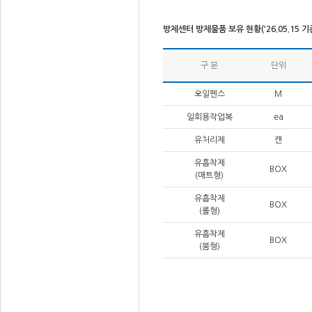
방제센터 방제물품 보유 현황('26.05.15 기
구 분
단위
오일펜스
M
일회용작업복
ea
유처리제
캔
유흡착제
BOX
(매트형)
유흡착제
BOX
(롤형)
유흡착제
BOX
(붐형)