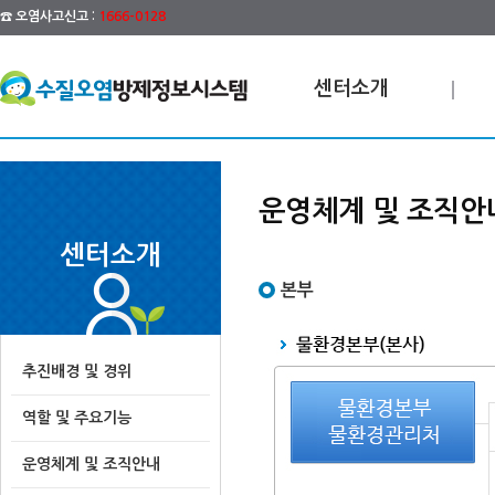
☎ 오염사고신고 :
1666-0128
센터소개
운영체계 및 조직안
센터소개
본부
추진배경 및 경위
역할 및 주요기능
운영체계 및 조직안내