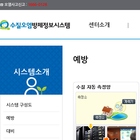
☎ 오염사고신고 :
1666-0128
센터소개
예방
시스템소개
시스템 구성도
예방
대비