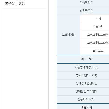
기동방제선
보유장비 현황
방제바지선
소계
FRP선
보조방제선
모터고무보트(6인
모터고무보트(2인
RIB 보트
차 량
기동방제차량(3.5t)
방제지원트럭(1t)
방제장비견인차량
방제물품 트레일러
전동지게차(2t)
유회수기