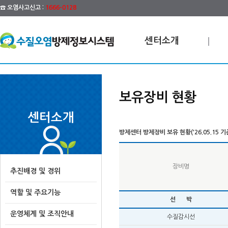
☎ 오염사고신고 :
1666-0128
센터소개
보유장비 현황
센터소개
방제센터 방제장비 보유 현황('26.05.15 기
장비명
추진배경 및 경위
역할 및 주요기능
선 박
운영체계 및 조직안내
수질감시선