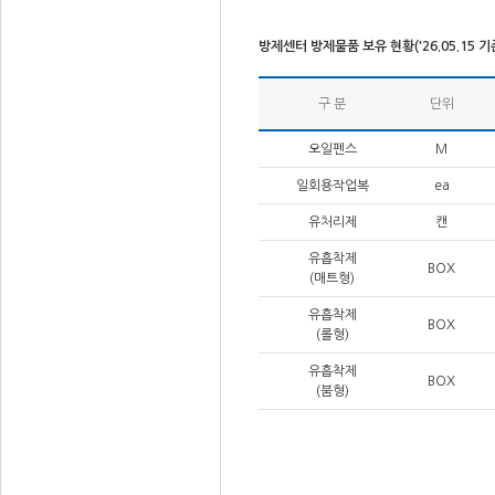
방제센터 방제물품 보유 현황('26.05.15 기
구 분
단위
오일펜스
M
일회용작업복
ea
유처리제
캔
유흡착제
BOX
(매트형)
유흡착제
BOX
(롤형)
유흡착제
BOX
(붐형)