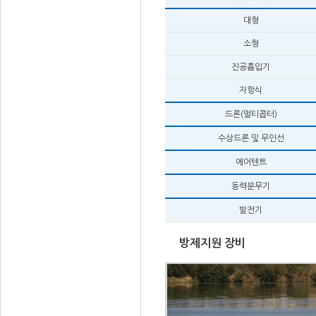
대형
소형
진공흡입기
자항식
드론(멀티콥터)
수상드론 및 무인선
에어텐트
동력분무기
발전기
방제지원 장비