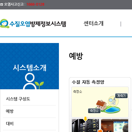
☎ 오염사고신고 :
1666-0128
센터소개
예방
시스템소개
시스템 구성도
예방
대비