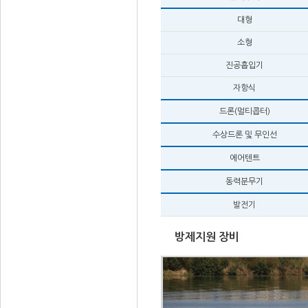
대형
소형
진공흡입기
자항식
드론(멀티콥터)
수상드론 및 무인선
에어텐트
동력분무기
발전기
방제지원 장비