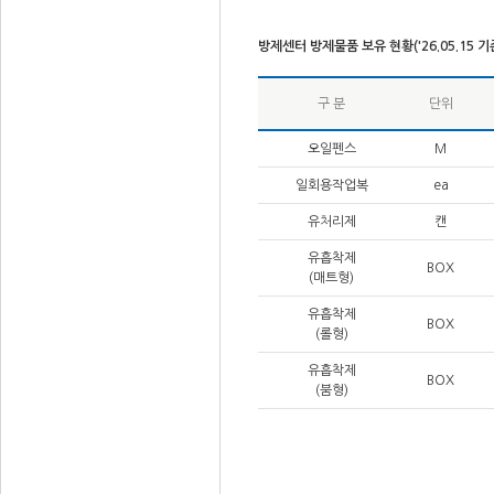
방제센터 방제물품 보유 현황('26.05.15 기
구 분
단위
오일펜스
M
일회용작업복
ea
유처리제
캔
유흡착제
BOX
(매트형)
유흡착제
BOX
(롤형)
유흡착제
BOX
(붐형)