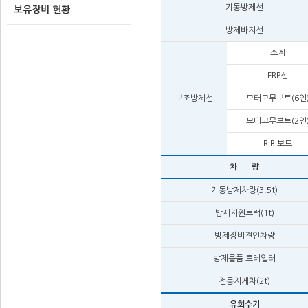
기동방제선
보유장비 현황
방제바지선
소계
FRP선
보조방제선
모터고무보트(6인
모터고무보트(2인
RIB 보트
차 량
기동방제차량(3.5t)
방제지원트럭(1t)
방제장비견인차량
방제물품 트레일러
전동지게차(2t)
유회수기