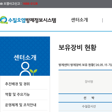
☎ 오염사고신고 :
1666-0128
센터소개
보유장비 현황
센터소개
방제센터 방제장비 보유 현황('26.05.15 기
장비명
추진배경 및 경위
역할 및 주요기능
선 박
운영체계 및 조직안내
수질감시선