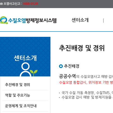
☎ 오염사고신고 :
1666-0128
센터소개
추진배경 및 경위
센터소개
추진배경
공공수역
의 수질오염사고 예방·감
수질오염 통합감시, 위치정보 기반 
추진배경 및 경위
국가 수질 자동 측정망, 수질TMS,
역할 및 주요기능
수질오염 감시 예방 및 방제지원을 
운영체계 및 조직안내