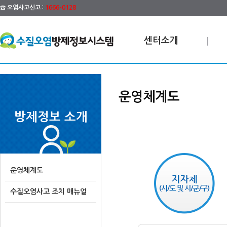
☎ 오염사고신고 :
1666-0128
센터소개
운영체계도
방제정보 소개
운영체계도
수질오염사고 조치 매뉴얼