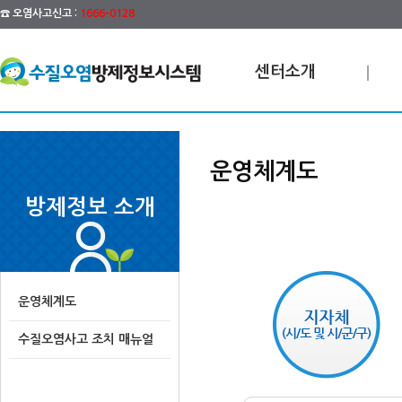
☎ 오염사고신고 :
1666-0128
센터소개
운영체계도
방제정보 소개
운영체계도
수질오염사고 조치 매뉴얼