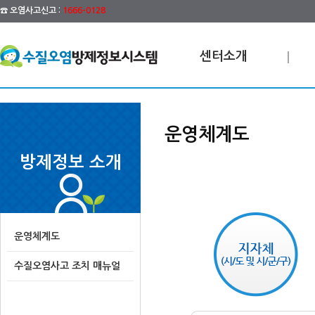
☎ 오염사고신고 :
1666-0128
센터소개
운영체계도
방제정보 소개
운영체계도
수질오염사고 조치 매뉴얼