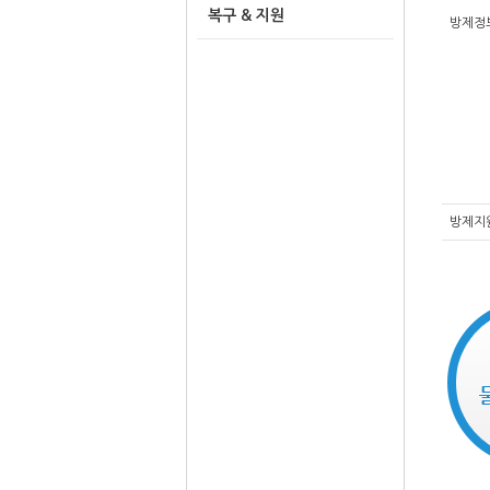
복구 & 지원
방제정
방제지