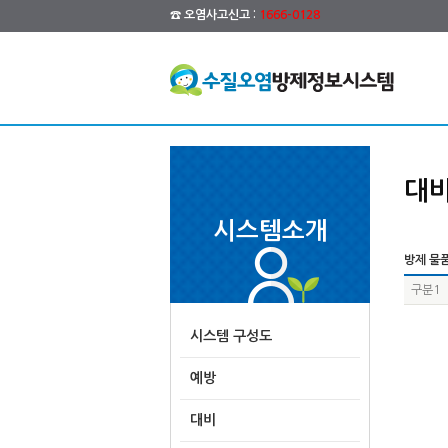
☎ 오염사고신고 :
1666-0128
대
시스템소개
방제 물품
구분1
시스템 구성도
예방
대비