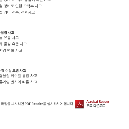
준설 장비로 인한 오탁수 사고
준설 장비 전복, 선박사고
물질별 사고
유류 유출 사고
유해 물질 유출 사고
수환경 변화 사고
수장 수질 오염 사고
오염물질 취수원 유입 사고
조류과잉 번식에 따른 사고
 파일을 보시려면
PDF Reader
를 설치하셔야 합니다.