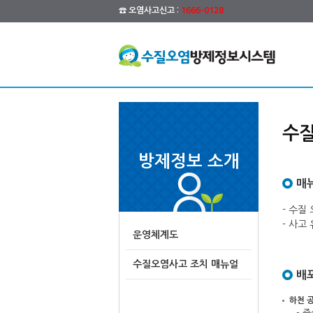
☎ 오염사고신고 :
1666-0128
수질
방제정보 소개
매
- 수질
- 사고
운영체계도
수질오염사고 조치 매뉴얼
배
하천 
- 