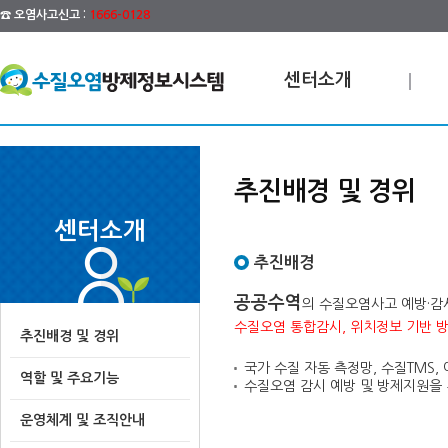
☎ 오염사고신고 :
1666-0128
센터소개
추진배경 및 경위
센터소개
추진배경
공공수역
의 수질오염사고 예방·감
수질오염 통합감시, 위치정보 기반 
추진배경 및 경위
국가 수질 자동 측정망, 수질TMS,
역할 및 주요기능
수질오염 감시 예방 및 방제지원을 
운영체계 및 조직안내