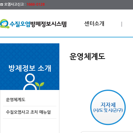
☎ 오염사고신고 :
1666-0128
센터소개
운영체계도
방제정보 소개
운영체계도
수질오염사고 조치 매뉴얼