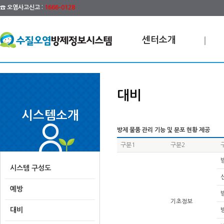
☎ 오염사고신고 :
1666-0128
센터소개
대비
시스템소개
방제 물품 관리 기능 및 분포 현황 제공
구분1
구분2
시스템 구성도
예방
기초정보
대비