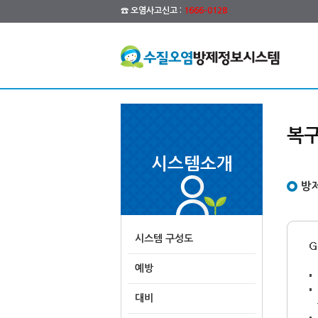
☎ 오염사고신고 :
1666-0128
복구
시스템소개
방제
시스템 구성도
예방
대비