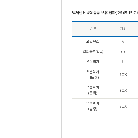
방제센터 방제물품 보유 현황('26.05.15 기
구 분
단위
오일펜스
M
일회용작업복
ea
유처리제
캔
유흡착제
BOX
(매트형)
유흡착제
BOX
(롤형)
유흡착제
BOX
(붐형)