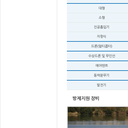
대형
소형
진공흡입기
자항식
드론(멀티콥터)
수상드론 및 무인선
에어텐트
동력분무기
발전기
방제지원 장비