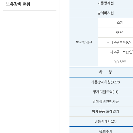
기동방제선
보유장비 현황
방제바지선
소계
FRP선
보조방제선
모터고무보트(6인
모터고무보트(2인
RIB 보트
차 량
기동방제차량(3.5t)
방제지원트럭(1t)
방제장비견인차량
방제물품 트레일러
전동지게차(2t)
유회수기