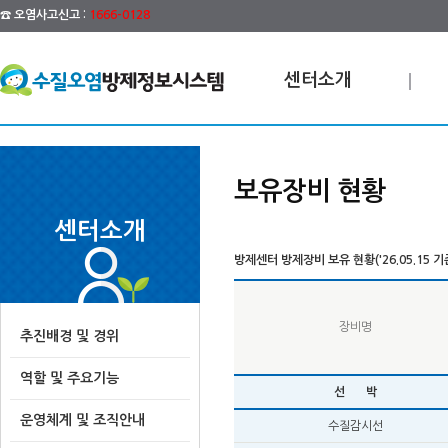
☎ 오염사고신고 :
1666-0128
센터소개
보유장비 현황
센터소개
방제센터 방제장비 보유 현황('26.05.15 기
장비명
추진배경 및 경위
역할 및 주요기능
선 박
운영체계 및 조직안내
수질감시선