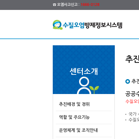
☎ 오염사고신고 :
1666-0128
추진
센터소개
추
공공
수질오염
추진배경 및 경위
국가 
역할 및 주요기능
수질오
운영체계 및 조직안내