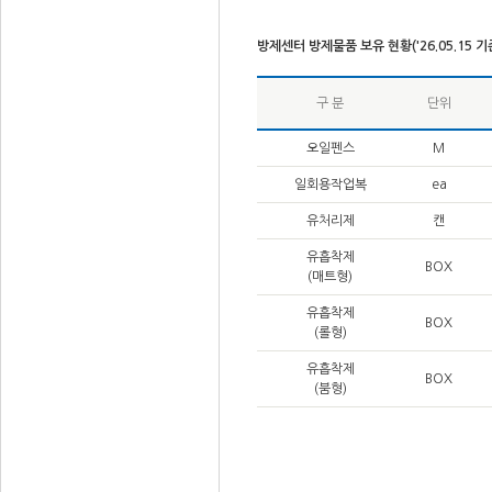
방제센터 방제물품 보유 현황('26.05.15 기
구 분
단위
오일펜스
M
일회용작업복
ea
유처리제
캔
유흡착제
BOX
(매트형)
유흡착제
BOX
(롤형)
유흡착제
BOX
(붐형)