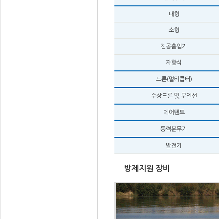
대형
소형
진공흡입기
자항식
드론(멀티콥터)
수상드론 및 무인선
에어텐트
동력분무기
발전기
방제지원 장비