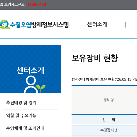
☎ 오염사고신고 :
1666-0128
센터소개
보유장비 현황
센터소개
방제센터 방제장비 보유 현황('26.05.15 기
장비명
추진배경 및 경위
역할 및 주요기능
선 박
운영체계 및 조직안내
수질감시선