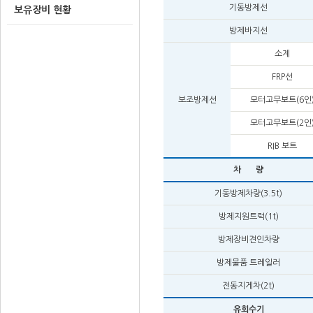
기동방제선
보유장비 현황
방제바지선
소계
FRP선
보조방제선
모터고무보트(6인
모터고무보트(2인
RIB 보트
차 량
기동방제차량(3.5t)
방제지원트럭(1t)
방제장비견인차량
방제물품 트레일러
전동지게차(2t)
유회수기