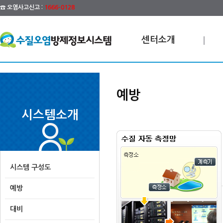
☎ 오염사고신고 :
1666-0128
센터소개
예방
시스템소개
시스템 구성도
예방
대비