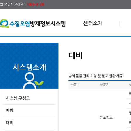
☎ 오염사고신고 :
1666-0128
센터소개
대비
시스템소개
방제 물품 관리 기능 및 분포 현황 제공
구분1
구분2
시스템 구성도
예방
기초정보
대비