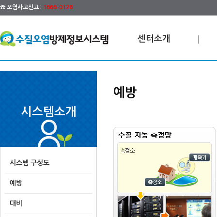
☎ 오염사고신고 :
1666-0128
센터소개
예방
시스템소개
시스템 구성도
예방
대비