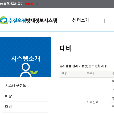
☎ 오염사고신고 :
1666-0128
센터소개
대비
시스템소개
방제 물품 관리 기능 및 분포 현황 제공
구분1
구분2
시스템 구성도
예방
기초정보
대비