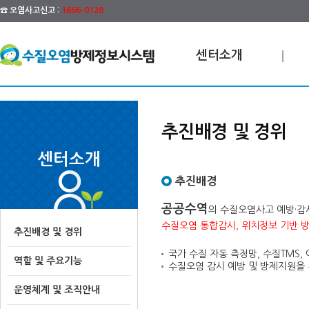
☎ 오염사고신고 :
1666-0128
센터소개
추진배경 및 경위
센터소개
추진배경
공공수역
의 수질오염사고 예방·감
수질오염 통합감시, 위치정보 기반 
추진배경 및 경위
국가 수질 자동 측정망, 수질TMS,
역할 및 주요기능
수질오염 감시 예방 및 방제지원을 
운영체계 및 조직안내