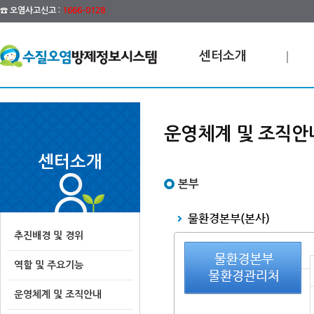
☎ 오염사고신고 :
1666-0128
센터소개
운영체계 및 조직안
센터소개
본부
추진배경 및 경위
역할 및 주요기능
운영체계 및 조직안내