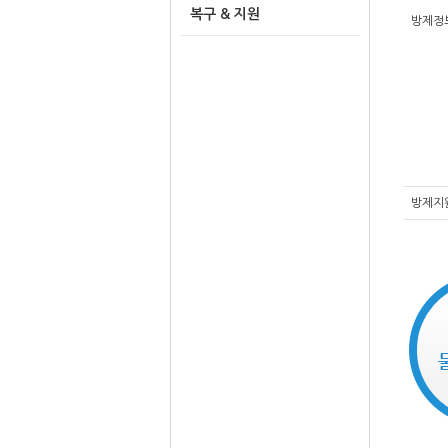
복구 & 지원
방제정
방제지