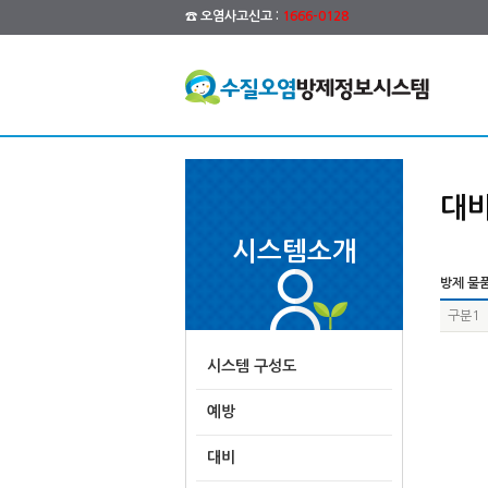
☎ 오염사고신고 :
1666-0128
대
시스템소개
방제 물품
구분1
시스템 구성도
예방
대비