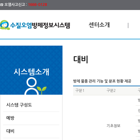
☎ 오염사고신고 :
1666-0128
센터소개
대비
시스템소개
방제 물품 관리 기능 및 분포 현황 제공
구분1
구분2
시스템 구성도
예방
기초정보
대비